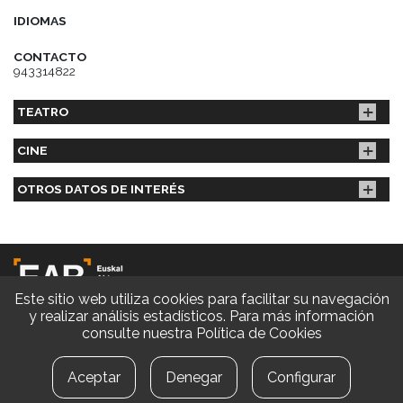
IDIOMAS
CONTACTO
943314822
TEATRO
CINE
OTROS DATOS DE INTERÉS
Este sitio web utiliza cookies para facilitar su navegación
y realizar análisis estadísticos. Para más información
consulte nuestra
Política de Cookies
© EAB 2026 | Diseño y Desarrollo web
Aviso legal
|
Política de privacidad
Aceptar
Denegar
Configurar
Cambiar la configuración de las cookies