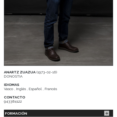
ANARTZ ZUAZUA
(1973-02-16)
DONOSTIA
IDIOMAS
Vasco , Inglés , Español , Francés
CONTACTO
943384122
FORMACIÓN