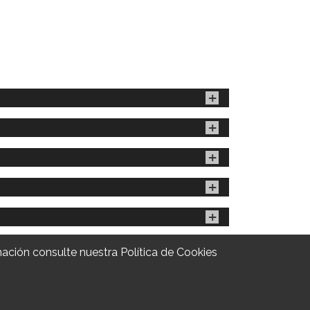
ormación consulte nuestra
Política de Cookies
© EAB 2026 | Diseño y Desarrollo web
Aviso legal
|
Política de privacidad
Cambiar la configuración de las cookies