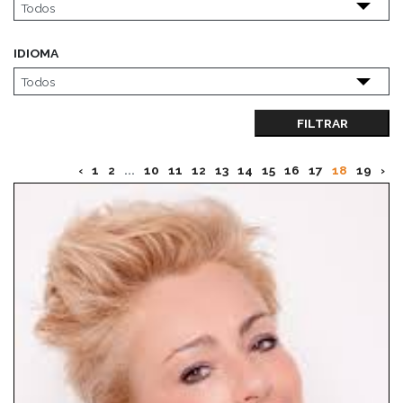
IDIOMA
FILTRAR
‹
1
2
...
10
11
12
13
14
15
16
17
18
19
›