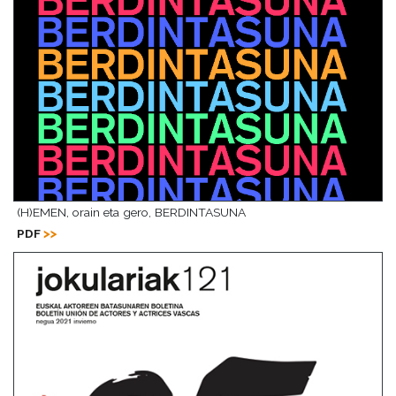
(H)EMEN, orain eta gero, BERDINTASUNA
PDF