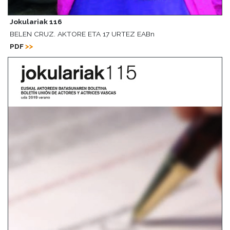
Jokulariak 116
BELEN CRUZ. AKTORE ETA 17 URTEZ EABn
PDF