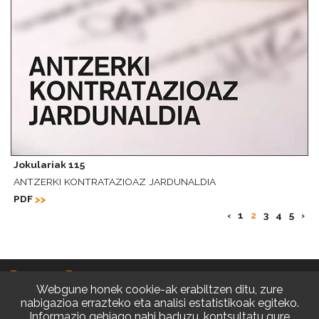
Jokulariak 115
ANTZERKI KONTRATAZIOAZ JARDUNALDIA
PDF
‹
1
2
3
4
5
›
Webgune honek cookie-ak erabiltzen ditu, zure
nabigazioa errazteko eta analisi estatistikoak egiteko.
Informazio gehiago nahi baduzu, kontsultatu gure