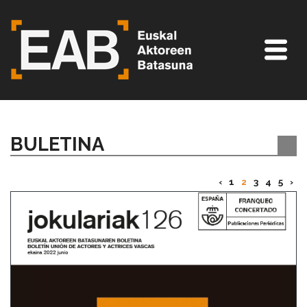
BULETINA
‹
1
2
3
4
5
›