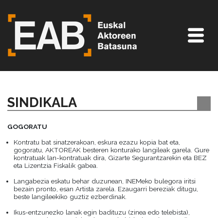
SINDIKALA
GOGORATU
Kontratu bat sinatzerakoan, eskura ezazu kopia bat eta,
gogoratu, AKTOREAK besteren konturako langileak garela. Gure
kontratuak lan-kontratuak dira, Gizarte Segurantzarekin eta BEZ
eta Lizentzia Fiskalik gabea.
Langabezia eskatu behar duzunean, INEMeko bulegora iritsi
bezain pronto, esan Artista zarela. Ezaugarri bereziak ditugu,
beste langileekiko guztiz ezberdinak.
Ikus-entzunezko lanak egin badituzu (zinea edo telebista),