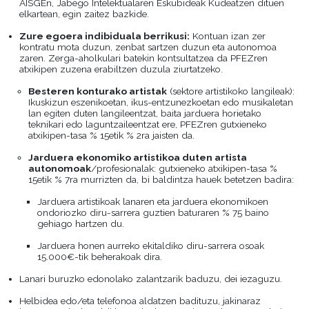
AISGEn, Jabego Intelektualaren Eskubideak Kudeatzen dituen
elkartean, egin zaitez bazkide.
Zure egoera indibiduala berrikusi:
Kontuan izan zer
kontratu mota duzun, zenbat sartzen duzun eta autonomoa
zaren. Zerga-aholkulari batekin kontsultatzea da PFEZren
atxikipen zuzena erabiltzen duzula ziurtatzeko.
Besteren konturako artistak
(sektore artistikoko langileak):
Ikuskizun eszenikoetan, ikus-entzunezkoetan edo musikaletan
lan egiten duten langileentzat, baita jarduera horietako
teknikari edo laguntzaileentzat ere, PFEZren gutxieneko
atxikipen-tasa % 15etik % 2ra jaisten da.
Jarduera ekonomiko artistikoa duten artista
autonomoak
/profesionalak: gutxieneko atxikipen-tasa %
15etik % 7ra murrizten da, bi baldintza hauek betetzen badira:
Jarduera artistikoak lanaren eta jarduera ekonomikoen
ondoriozko diru-sarrera guztien baturaren % 75 baino
gehiago hartzen du.
Jarduera honen aurreko ekitaldiko diru-sarrera osoak
15.000€-tik beherakoak dira.
Lanari buruzko edonolako zalantzarik baduzu, dei iezaguzu.
Helbidea edo/eta telefonoa aldatzen badituzu, jakinaraz