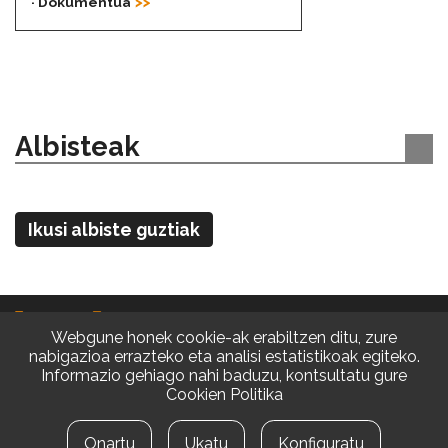
· Dokumentua
Albisteak
Ikusi albiste guztiak
Webgune honek cookie-ak erabiltzen ditu, zure
nabigazioa errazteko eta analisi estatistikoak egiteko.
Informazio gehiago nahi baduzu, kontsultatu gure
Cookien Politika
© EAB 2026 | Diseinua eta Web garapena
Lege oharra
|
Pribatasun politika
Onartu
Ukatu
Konfiguratu
Cookien konfigurazioa aldatu