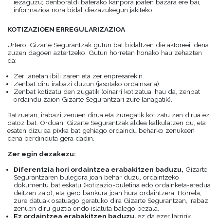
iezaguzu; denboraldi baterako kanpora joaten bazara ere bai,
informazioa nora bidal diezazukegun jakiteko.
KOTIZAZIOEN ERREGULARIZAZIOA
Urtero, Gizarte Segurantzak gutun bat bidaltzen die aktoreei, dena
zuzen dagoen aztertzeko. Gutun horretan honako hau zehazten
da:
Zer lanetan ibili zaren eta zer enpresarekin.
Zenbat diru irabazi duzun (jasotako ordainsaria).
Zenbat kotizatu den zugatik (oinarri kotizatua, hau da, zenbat
ordaindu zaion Gizarte Segurantzari zure lanagatik).
Batzuetan, irabazi zenuen dirua eta zuregatik kotizatu zen dirua ez
datoz bat. Orduan, Gizarte Segurantzak aldea kalkulatzen du, eta
esaten dizu ea pixka bat gehiago ordaindu beharko zenukeen
dena berdinduta gera dadin.
Zer egin dezakezu:
Diferentzia hori ordaintzea erabakitzen baduzu,
Gizarte
Segurantzaren bulegora joan behar duzu, ordaintzeko
dokumentu bat eskatu (kotizazio-buletina edo ordainketa-eredua
deitzen zaio), eta gero bankura joan hura ordaintzera. Horrela,
zure datuak osatuago geratuko dira Gizarte Segurantzan, irabazi
zenuen diru guztia ondo islatuta balego bezala.
Ez ordaintzea erabakitzen baduzu,
ez da ezer larririk