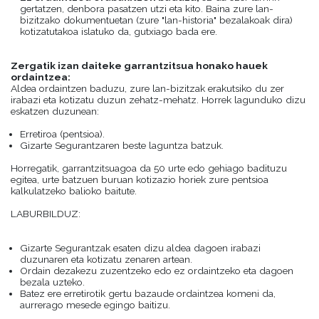
gertatzen, denbora pasatzen utzi eta kito. Baina zure lan-
bizitzako dokumentuetan (zure "lan-historia" bezalakoak dira)
kotizatutakoa islatuko da, gutxiago bada ere.
Zergatik izan daiteke garrantzitsua honako hauek
ordaintzea:
Aldea ordaintzen baduzu, zure lan-bizitzak erakutsiko du zer
irabazi eta kotizatu duzun zehatz-mehatz. Horrek lagunduko dizu
eskatzen duzunean:
Erretiroa (pentsioa).
Gizarte Segurantzaren beste laguntza batzuk.
Horregatik, garrantzitsuagoa da 50 urte edo gehiago badituzu
egitea, urte batzuen buruan kotizazio horiek zure pentsioa
kalkulatzeko balioko baitute.
LABURBILDUZ:
Gizarte Segurantzak esaten dizu aldea dagoen irabazi
duzunaren eta kotizatu zenaren artean.
Ordain dezakezu zuzentzeko edo ez ordaintzeko eta dagoen
bezala uzteko.
Batez ere erretirotik gertu bazaude ordaintzea komeni da,
aurrerago mesede egingo baitizu.