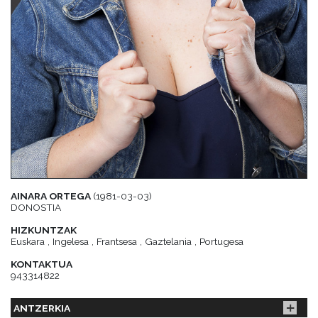
AINARA ORTEGA
(1981-03-03)
DONOSTIA
HIZKUNTZAK
Euskara , Ingelesa , Frantsesa , Gaztelania , Portugesa
KONTAKTUA
943314822
ANTZERKIA