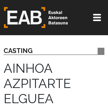
CASTING
AINHOA
AZPITARTE
ELGUEA