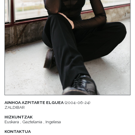
AINHOA AZPITARTE ELGUEA
(2004-06-24)
ZALDIBAR
HIZKUNTZAK
Euskara , Gaztelania , Ingelesa
KONTAKTUA