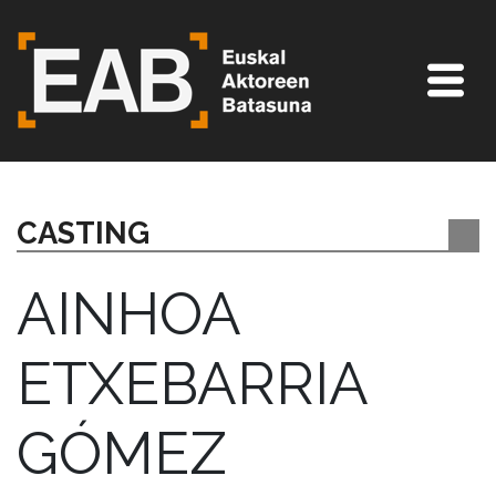
CASTING
AINHOA
ETXEBARRIA
GÓMEZ