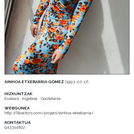
AINHOA ETXEBARRIA GÓMEZ
(1993-07-17)
HIZKUNTZAK
Euskara , Ingelesa , Gaztelania
WEBGUNEA
http://libactors.com/project/ainhoa-etxebarria/
KONTAKTUA
943314822