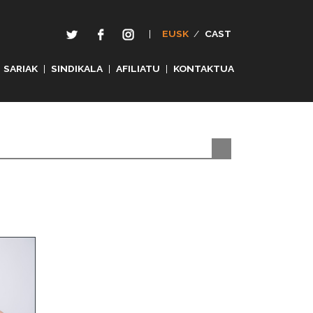
|
EUSK
/
CAST
SARIAK
|
SINDIKALA
|
AFILIATU
|
KONTAKTUA