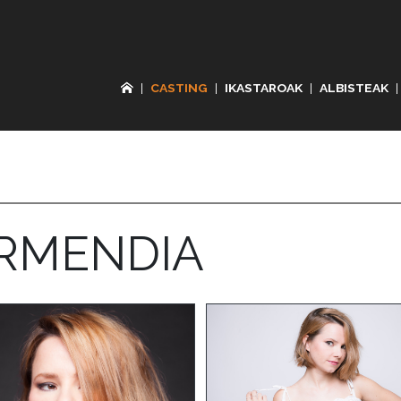
|
CASTING
|
IKASTAROAK
|
ALBISTEAK
|
ARMENDIA