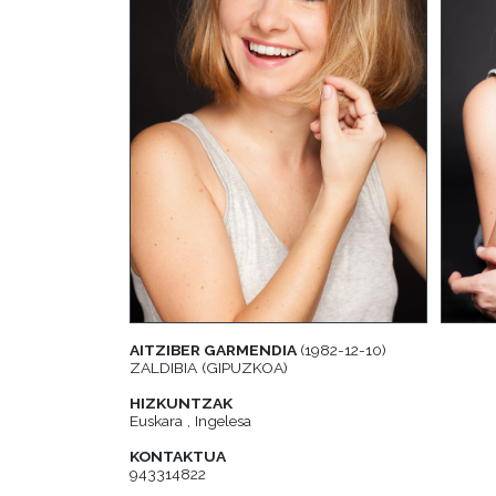
AITZIBER GARMENDIA
(1982-12-10)
ZALDIBIA (GIPUZKOA)
HIZKUNTZAK
Euskara , Ingelesa
KONTAKTUA
943314822