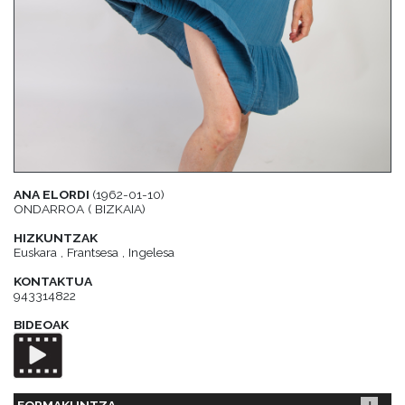
ANA ELORDI
(1962-01-10)
ONDARROA ( BIZKAIA)
HIZKUNTZAK
Euskara , Frantsesa , Ingelesa
KONTAKTUA
943314822
BIDEOAK