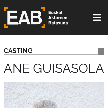
CASTING
ANE GUISASOLA