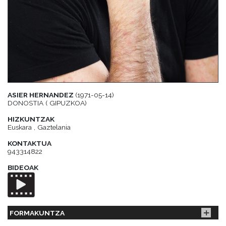
ASIER HERNANDEZ
(1971-05-14)
DONOSTIA ( GIPUZKOA)
HIZKUNTZAK
Euskara , Gaztelania
KONTAKTUA
943314822
BIDEOAK
FORMAKUNTZA