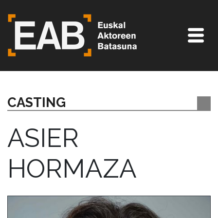
CASTING
ASIER
HORMAZA