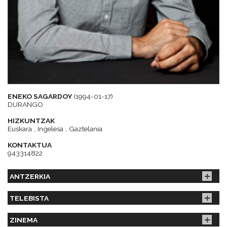
ENEKO SAGARDOY
(1994-01-17)
DURANGO
HIZKUNTZAK
Euskara , Ingelesa , Gaztelania
KONTAKTUA
943314822
ANTZERKIA
TELEBISTA
ZINEMA