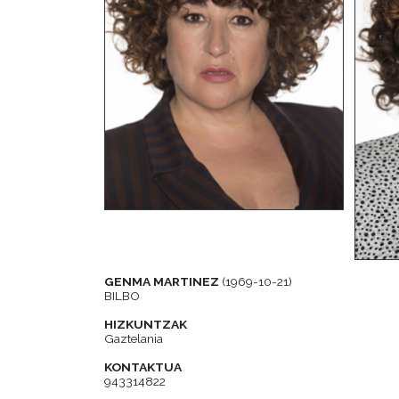
GENMA MARTINEZ
(1969-10-21)
BILBO
HIZKUNTZAK
Gaztelania
KONTAKTUA
943314822