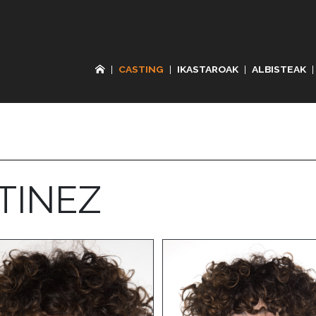
|
CASTING
|
IKASTAROAK
|
ALBISTEAK
|
TINEZ