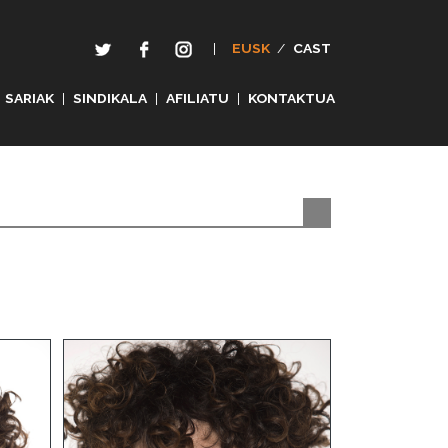
|
EUSK
/
CAST
SARIAK
|
SINDIKALA
|
AFILIATU
|
KONTAKTUA