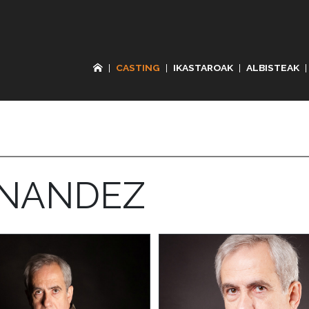
|
CASTING
|
IKASTAROAK
|
ALBISTEAK
|
RNANDEZ