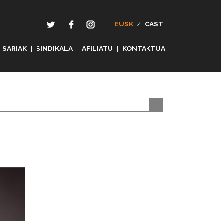
|
EUSK
/
CAST
SARIAK
|
SINDIKALA
|
AFILIATU
|
KONTAKTUA