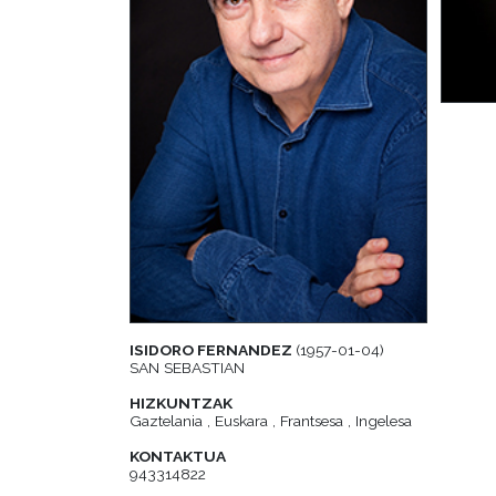
ISIDORO FERNANDEZ
(1957-01-04)
SAN SEBASTIAN
HIZKUNTZAK
Gaztelania , Euskara , Frantsesa , Ingelesa
KONTAKTUA
943314822