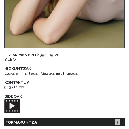
ITZIAR MANERO
(1994-09-26)
BILBO
HIZKUNTZAK
Euskara , Frantsesa , Gaztelania , Ingelesa
KONTAKTUA
943314822
BIDEOAK
FORMAKUNTZA