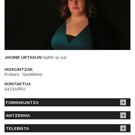
JAIONE URTASUN
(1988-12-24)
HIZKUNTZAK
Euskara , Gaztelania
KONTAKTUA
943314822
FORMAKUNTZA
ANTZERKIA
TELEBISTA