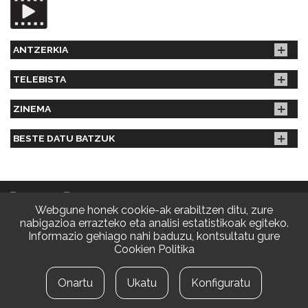
ANTZERKIA
TELEBISTA
ZINEMA
BESTE DATU BATZUK
Webgune honek cookie-ak erabiltzen ditu, zure
nabigazioa errazteko eta analisi estatistikoak egiteko.
Informazio gehiago nahi baduzu, kontsultatu gure
Cookien Politika
© EAB 2026 | Diseinua eta Web garapena
Lege oharra
|
Pribatasun politika
Onartu
Ukatu
Konfiguratu
Cookien konfigurazioa aldatu