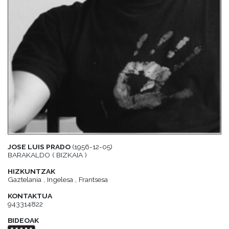
JOSE LUIS PRADO
(1956-12-05)
BARAKALDO ( BIZKAIA )
HIZKUNTZAK
Gaztelania , Ingelesa , Frantsesa
KONTAKTUA
943314822
BIDEOAK