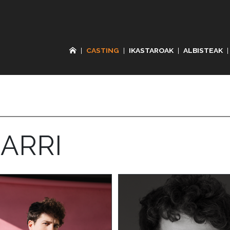
|
CASTING
|
IKASTAROAK
|
ALBISTEAK
|
ARRI