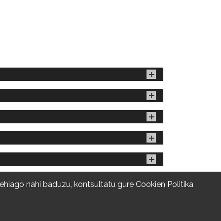
gehiago nahi baduzu, kontsultatu gure
Cookien Politika
© EAB 2026 | Diseinua eta Web garapena
Lege oharra
|
Pribatasun politika
Cookien konfigurazioa aldatu