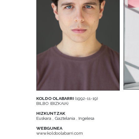
KOLDO OLABARRI
(1992-11-19)
BILBO (BIZKAIA)
HIZKUNTZAK
Euskara , Gaztelania , Ingelesa
WEBGUNEA
www.koldoolabarri.com