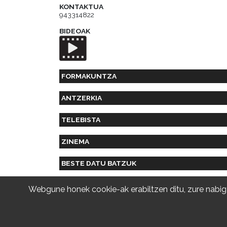
KONTAKTUA
943314822
BIDEOAK
FORMAKUNTZA
ANTZERKIA
TELEBISTA
ZINEMA
BESTE DATU BATZUK
Webgune honek cookie-ak erabiltzen ditu, zure nabiga