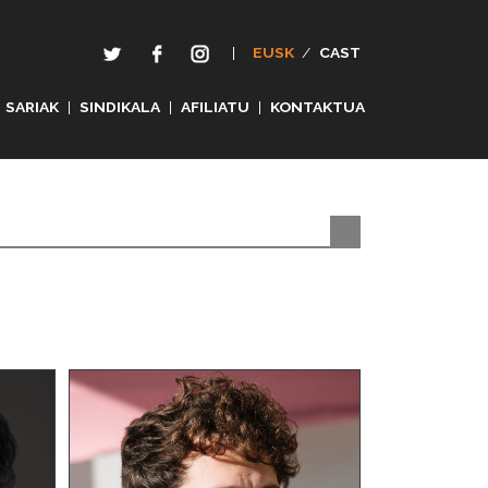
|
EUSK
/
CAST
SARIAK
|
SINDIKALA
|
AFILIATU
|
KONTAKTUA