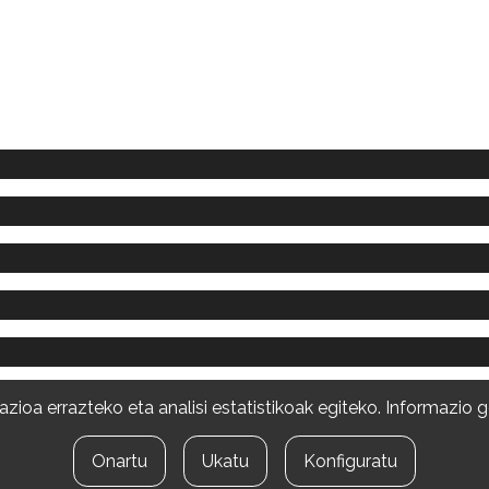
zioa errazteko eta analisi estatistikoak egiteko. Informazio 
Onartu
Ukatu
Konfiguratu