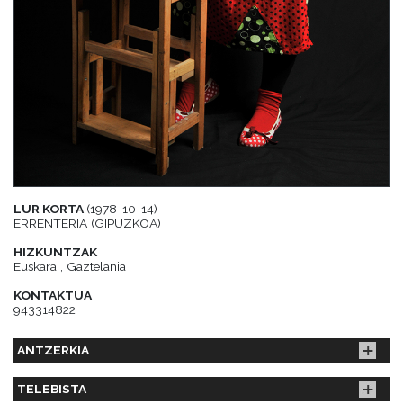
LUR KORTA
(1978-10-14)
ERRENTERIA (GIPUZKOA)
HIZKUNTZAK
Euskara , Gaztelania
KONTAKTUA
943314822
ANTZERKIA
TELEBISTA