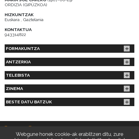
ORDIZIA (GIPÚZKOA)
HIZKUNTZAK
Euskara , Gaztelania
KONTAKTUA
943314822
FORMAKUNTZA
ANTZERKIA
TELEBISTA
ZINEMA
BESTE DATU BATZUK
Webgune honek cookie-ak erabiltzen ditu, zure