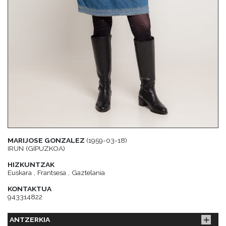
MARIJOSE GONZALEZ
(1959-03-18)
IRUN (GIPUZKOA)
HIZKUNTZAK
Euskara , Frantsesa , Gaztelania
KONTAKTUA
943314822
ANTZERKIA