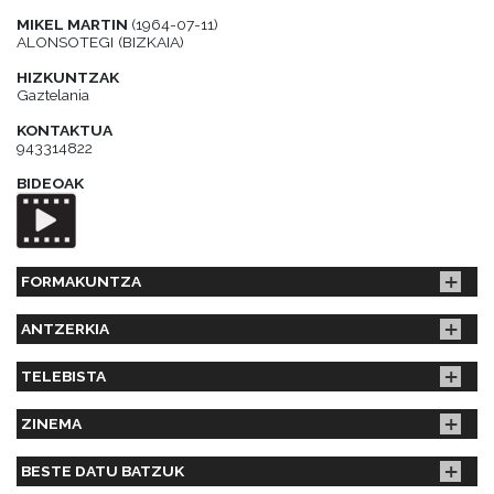
MIKEL MARTIN
(1964-07-11)
ALONSOTEGI (BIZKAIA)
HIZKUNTZAK
Gaztelania
KONTAKTUA
943314822
BIDEOAK
FORMAKUNTZA
ANTZERKIA
TELEBISTA
ZINEMA
BESTE DATU BATZUK