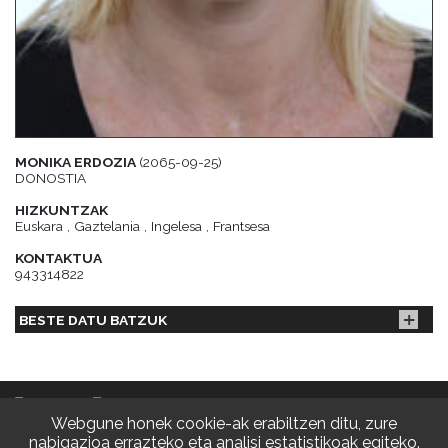
MONIKA ERDOZIA
(2065-09-25)
DONOSTIA
HIZKUNTZAK
Euskara , Gaztelania , Ingelesa , Frantsesa
KONTAKTUA
943314822
BESTE DATU BATZUK
Webgune honek cookie-ak erabiltzen ditu, zure
nabigazioa errazteko eta analisi estatistikoak egiteko.