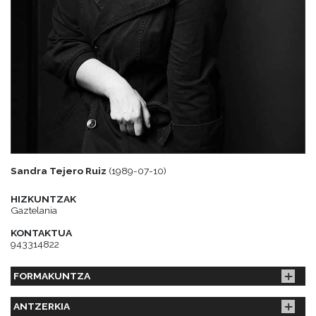
Sandra Tejero Ruiz
(1989-07-10)
HIZKUNTZAK
Gaztelania
KONTAKTUA
943314822
FORMAKUNTZA
ANTZERKIA