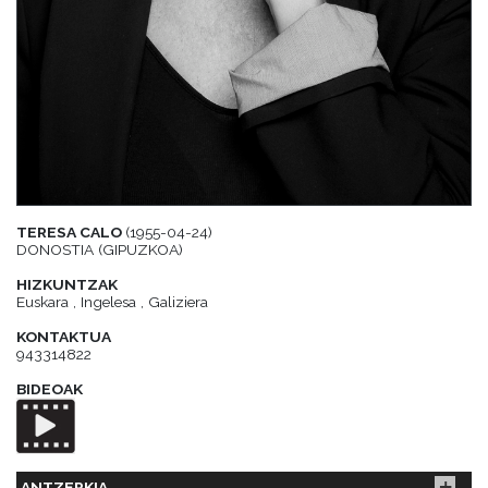
TERESA CALO
(1955-04-24)
DONOSTIA (GIPUZKOA)
HIZKUNTZAK
Euskara , Ingelesa , Galiziera
KONTAKTUA
943314822
BIDEOAK
ANTZERKIA