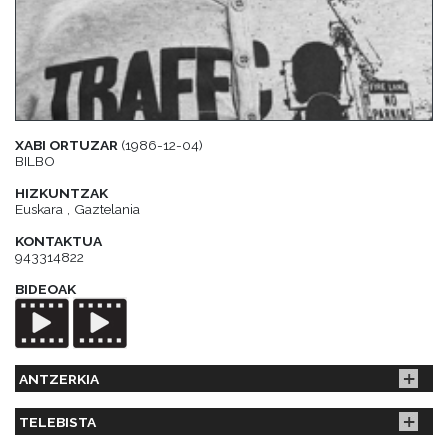
XABI ORTUZAR
(1986-12-04)
BILBO
HIZKUNTZAK
Euskara , Gaztelania
KONTAKTUA
943314822
BIDEOAK
ANTZERKIA
TELEBISTA