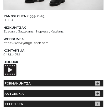
YANGXI CHEN
(1995-11-29)
BILBO
HIZKUNTZAK
Euskara , Gaztelania , Ingelesa , Katalana
WEBGUNEA
https://www.yangxi-chen.com
KONTAKTUA
943314822
BIDEOAK
FORMAKUNTZA
ANTZERKIA
TELEBISTA