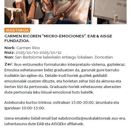
IKASTAROA
CARMEN RICOREN "MICRO-EMOCIONES". EAB & AISGE
FUNDAZIOA.
Nork:
Carmen Rico
Noiz:
2025/10/10-2025/10/12
Non:
San Bartolome kalexkako entsegu lokalean, Donostian.
Zer:
Ikus-entzunezko formaturako interpretazio-sistema, gazteleraz.
Emozioa xehetasunen bidez graduatzen da, garunak gure barruko
irudiekin lan egiten du. Detaile-irudi horiek guztiek geldialdi
emozionalak osatzen dituzte, eta horietan zehar bizi da aktorea eta
bertan bizi da pertsonaia. Graduazio horiek xehetasunez aberasten
dute pertsonaia leku bisual-emozional huts batetik.
Asteburuko kurtso trinkoa: ostiralean 15:00-20:00, larunbata eta
igandean 10:00-15:00.
Izena emateko bidali email bat eabdonostia@euskalaktoreak.eus-era.
Lehentasuna dute EAB eta AISGEko afiliatuek.