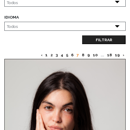
IDIOMA
FILTRAR
‹
1
2
3
4
5
6
7
8
9
10
...
18
19
›