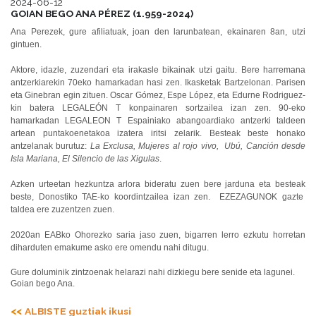
2024-06-12
GOIAN BEGO ANA PÉREZ (1.959-2024)
Ana Perezek, gure afiliatuak, joan den larunbatean, ekainaren 8an, utzi
gintuen.
Aktore, idazle, zuzendari eta irakasle bikainak utzi gaitu. Bere harremana
antzerkiarekin 70eko hamarkadan hasi zen. Ikasketak Bartzelonan. Parisen
eta Ginebran egin zituen. Oscar Gómez, Espe López, eta Edurne Rodriguez-
kin batera LEGALEÓN T konpainaren sortzailea izan zen. 90-eko
hamarkadan LEGALEON T Espainiako abangoardiako antzerki taldeen
artean puntakoenetakoa izatera iritsi zelarik. Besteak beste honako
antzelanak burutuz:
La Exclusa, Mujeres al rojo vivo, Ubú, Canción desde
Isla Mariana, El Silencio de las Xigulas
.
Azken urteetan hezkuntza arlora bideratu zuen bere jarduna eta besteak
beste, Donostiko TAE-ko koordintzailea izan zen. EZEZAGUNOK gazte
taldea ere zuzentzen zuen.
2020an EABko Ohorezko saria jaso zuen, bigarren lerro ezkutu horretan
diharduten emakume asko ere omendu nahi ditugu.
Gure doluminik zintzoenak helarazi nahi dizkiegu bere senide eta lagunei.
Goian bego Ana.
ALBISTE guztiak ikusi