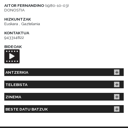
AITOR FERNANDINO
(1980-10-03)
DONOSTIA
HIZKUNTZAK
Euskara , Gaztelania
KONTAKTUA
943314822
BIDEOAK
ANTZERKIA
TELEBISTA
ZINEMA
BESTE DATU BATZUK