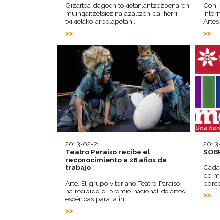
Gizartea dagoen tokietan,antzezpenaren
Con m
muingaitzetsiezina azaltzen da. herri
Inter
txikietako arbolapetan...
Artes
2013-02-21
2013
Teatro Paraiso recibe el
SOBR
reconocimiento a 26 años de
trabajo
Cada 
de me
Arte. El grupo vitoriano Teatro Paraíso
porce
ha recibido el premio nacional de artes
escénicas para la in...