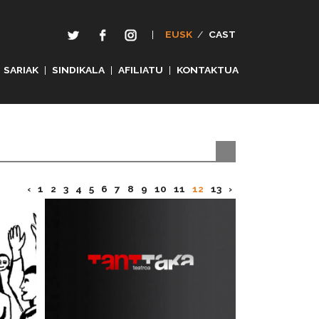
|
EUSK
/
CAST
SARIAK
|
SINDIKALA
|
AFILIATU
|
KONTAKTUA
‹
1
2
3
4
5
6
7
8
9
10
11
12
13
›