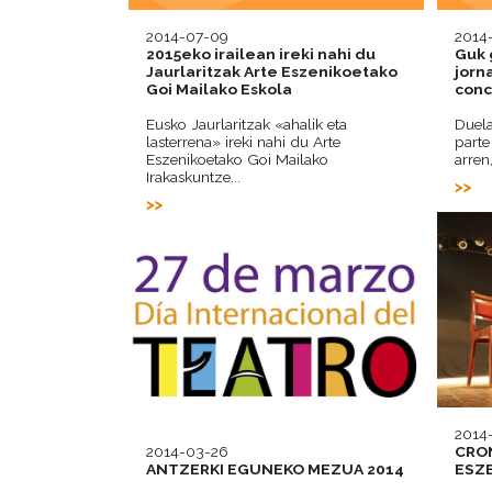
2014-07-09
2014
2015eko irailean ireki nahi du
Guk 
Jaurlaritzak Arte Eszenikoetako
jorn
Goi Mailako Eskola
conc
Eusko Jaurlaritzak «ahalik eta
Duela
lasterrena» ireki nahi du Arte
parte
Eszenikoetako Goi Mailako
arren
Irakaskuntze...
2014
2014-03-26
CRO
ANTZERKI EGUNEKO MEZUA 2014
ESZ