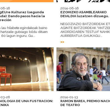
-06-16
2014-06-16
gEUre Kulturaz (segunda
EZOHIZKO ASAMBLEARAKO
ada): Dando pasos hacia la
DEIALDIA luzatzen dizuegu.
reción
NEGOZIAZIO BATZORDEAK E
 lau hilabete egindakoak baino
AGINTE BATZORDEAK "ANTZE
 hartzaile gutxiago bildu dituen
AKORDIOAREN TESTUA" NAHI
, 60 lagun inguru, Gu...
AURRERATUA DAUKAGU...
-03-26
2014-01-13
NOLOGIA DE UNA FUSTRACION:
RAMON BAREA, PREMIO NAC
ENIKA
DE TEATRO