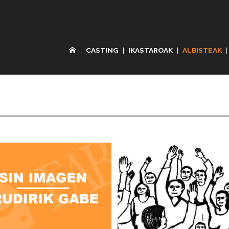
|
CASTING
|
IKASTAROAK
|
ALBISTEAK
|