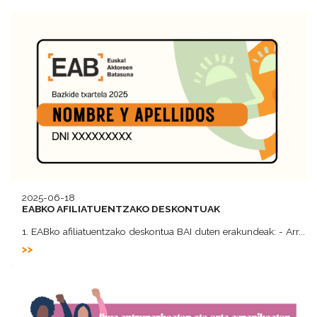
2025-06-18
EABKO AFILIATUENTZAKO DESKONTUAK
1. EABko afiliatuentzako deskontua BAI duten erakundeak: - Arr...