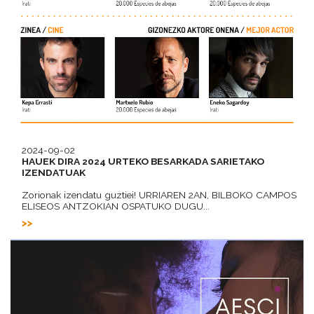
2024-09-02
HAUEK DIRA 2024 URTEKO BESARKADA SARIETAKO
IZENDATUAK
Zorionak izendatu guztiei! URRIAREN 2AN, BILBOKO CAMPOS
ELISEOS ANTZOKIAN OSPATUKO DUGU...