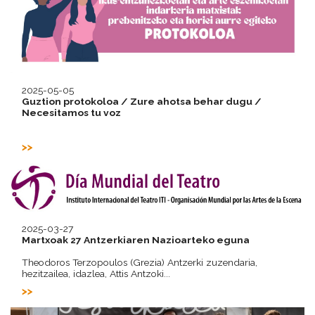
2025-05-05
Guztion protokoloa / Zure ahotsa behar dugu /
Necesitamos tu voz
2025-03-27
Martxoak 27 Antzerkiaren Nazioarteko eguna
Theodoros Terzopoulos (Grezia) Antzerki zuzendaria,
hezitzailea, idazlea, Attis Antzoki...