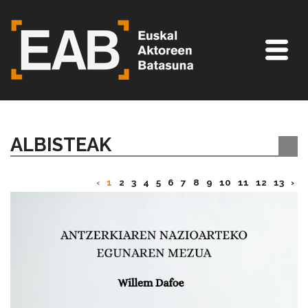
ALBISTEAK
‹
1
2
3
4
5
6
7
8
9
10
11
12
13
›