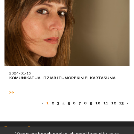
2024-01-16
KOMUNIKATUA. ITZIAR ITUÑOREKIN ELKARTASUNA.
‹
1
2
3
4
5
6
7
8
9
10
11
12
13
›